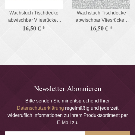
Wachstuch Tischdecke
Wachstuch Tischdecke
abwischbar Vliesrücken
abwischbar Vliesrücken
16,50 €
*
16,50 €
*
140 cm breit individuelle
140 cm breit individuelle
Längen ca.140 x 320 cm
Längen ca.140 x 320 cm
Design BAO
Design Dana
Newsletter Abonnieren
Bitte senden Sie mir entsprechend Ihrer
Datenschutzerklärung
regelmäßig und jederzeit
widerruflich Informationen zu Ihrem Produktsortiment per
E-Mail zu.