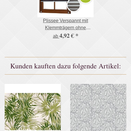
Plissee Verspannt mit
Klemmträgern ohne
4,92 €
*
Bohren Faltrollo
ab
Fensterrollo
Kunden kauften dazu folgende Artikel: