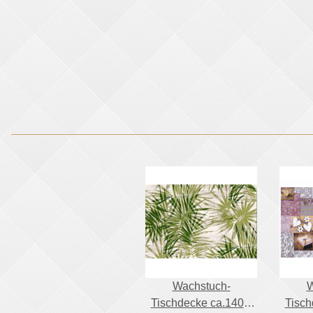
Wachstuch-
W
Tischdecke ca.140 x
Tisch