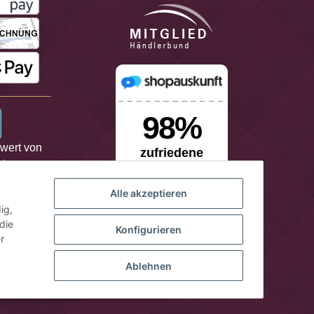
lwert von
it
Alle akzeptieren
ig,
die
Konfigurieren
r
Ablehnen