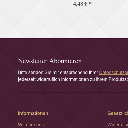
4,48 €
*
100 cm Design BAO
10
Newsletter Abonnieren
Bitte senden Sie mir entsprechend Ihrer
Datenschutze
jederzeit widerruflich Informationen zu Ihrem Produktso
Informationen
Gesetzlic
Wir über uns
Widerrufs