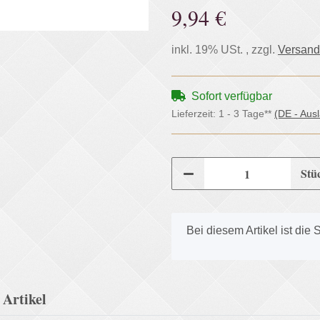
9,94 €
inkl. 19% USt. , zzgl.
Versand
Sofort verfügbar
Lieferzeit:
1 - 3 Tage**
(DE - Aus
Stü
x
Bei diesem Artikel ist die S
Artikel