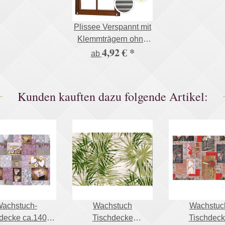
Plissee Verspannt mit
Klemmträgern ohne
4,92 €
*
Bohren Faltrollo
ab
Fensterrollo
Kunden kauften dazu folgende Artikel:
achstuch-
Wachstuch
Wachstuc
decke ca.140 x
Tischdecke
Tischdec