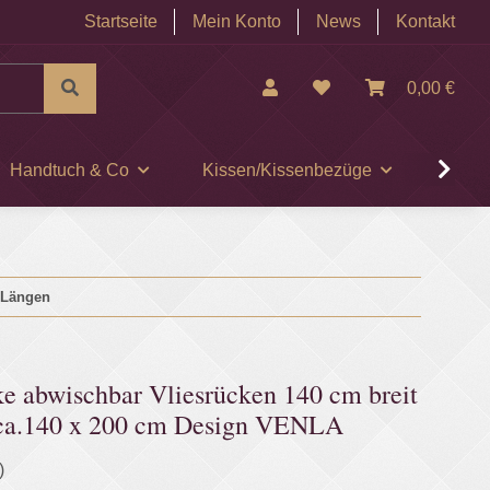
Startseite
Mein Konto
News
Kontakt
0,00 €
Handtuch & Co
Kissen/Kissenbezüge
Museu
 Längen
e abwischbar Vliesrücken 140 cm breit
 ca.140 x 200 cm Design VENLA
)