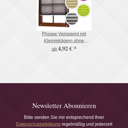
Plissee Verspannt mit
Klemmträgern ohne
4,92 €
*
Bohren Faltrollo
ab
Fensterrollo
Newsletter Abonnieren
Bitte senden Sie mir entsprechend Ihrer
Datenschutzerklärung
regelmäßig und jederzeit