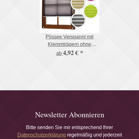
Plissee Verspannt mit
Klemmträgern ohne
4,92 €
*
Bohren Faltrollo
ab
Fensterrollo
Newsletter Abonnieren
Bitte senden Sie mir entsprechend Ihrer
Datenschutzerklärung
regelmäßig und jederzeit