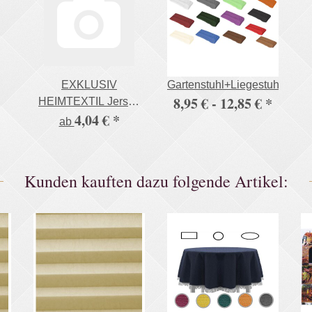
EXKLUSIV
Gartenstuhl+Liegestuhlaufla
8,95 € -
12,85 €
*
HEIMTEXTIL Jersey
4,04 €
*
Spannbettlaken in
ab
vielen Farben 100%
Baumwolle Öko - Tex
Zertifiziert Bed-Sheet
Kunden kauften dazu folgende Artikel:
Bettlaken
Spannbetttuch