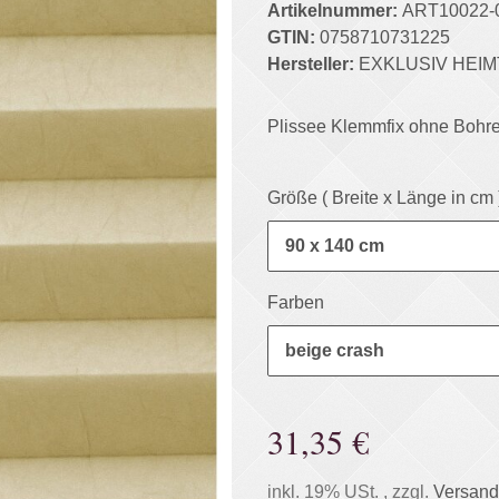
Artikelnummer:
ART10022-
GTIN:
0758710731225
Hersteller:
EXKLUSIV HEIM
Plissee Klemmfix ohne Bohr
Größe ( Breite x Länge in cm
90 x 140 cm
Farben
beige crash
31,35 €
inkl. 19% USt. , zzgl.
Versand