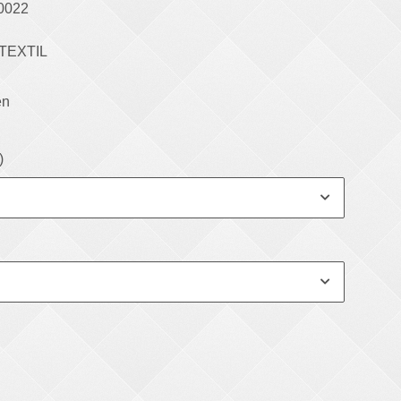
0022
TEXTIL
en
 )