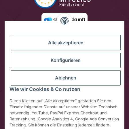
Alle akzeptieren
Konfigurieren
Ablehnen
Wie wir Cookies & Co nutzen
Vertrag widerrufen
Durch Klicken auf „Alle akzeptieren“ gestatten Sie den
Einsatz folgender Dienste auf unserer Website: Technisch
* Alle Preise inkl. gesetzlicher USt., zzgl.
Versandkosten
notwendig, YouTube, PayPal Express Checkout und
** gilt für Lieferungen innerhalb Deutschlands, Lieferzeiten für
Ratenzahlung, Google Analytics 4, Google Ads Conversion
andere Länder entnehmen Sie bitte der Schaltfläche mit den
Tracking. Sie können die Einstellung jederzeit ändern