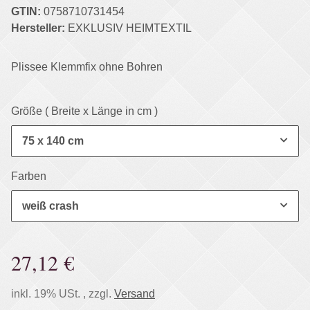
GTIN:
0758710731454
Hersteller:
EXKLUSIV HEIMTEXTIL
Plissee Klemmfix ohne Bohren
Größe ( Breite x Länge in cm )
75 x 140 cm
Farben
weiß crash
27,12 €
inkl. 19% USt. , zzgl.
Versand