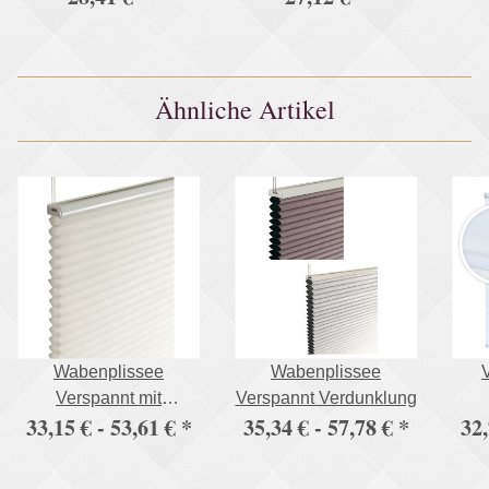
Ähnliche Artikel
Wabenplissee
Wabenplissee
Verspannt mit
Verspannt Verdunklung
33,15 € -
53,61 €
*
35,34 € -
57,78 €
*
32,
Klemmträgern ohne
Bohren
Kl