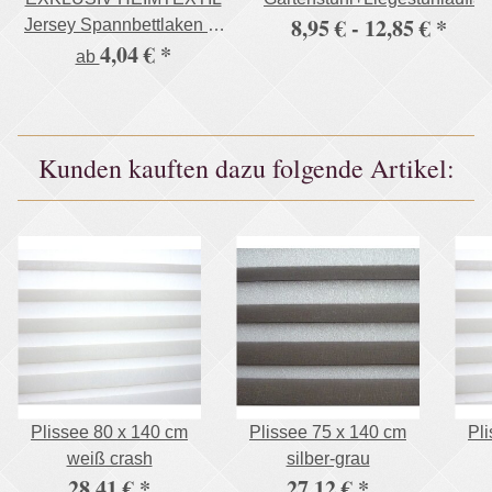
8,95 € -
12,85 €
*
Jersey Spannbettlaken in
4,04 €
*
vielen Farben 100%
ab
Baumwolle Öko - Tex
Zertifiziert Bed-Sheet
Bettlaken Spannbetttuch
Kunden kauften dazu folgende Artikel:
Plissee 80 x 140 cm
Plissee 75 x 140 cm
Pl
weiß crash
silber-grau
28,41 €
*
27,12 €
*