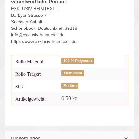
verantwortliche Person:
EXKLUSIV HEIMTEXTIL
Barbyer Strasse 7
Sachsen-Anhalt
Schönebeck, Deutschland, 39218
info@exklusiv-heimtextil.de
https://www.exklusiv-heimtextil.de
Rollo Material:
Produkteigenschaft
Wert
100 % Polyester
Rollo Träger:
Aluminium
Stil:
Modern
Artikelgewicht:
0,50
kg
Bewertungen