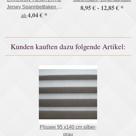
8,95 € -
12,85 €
*
Jersey Spannbettlaken in
4,04 €
*
vielen Farben 100%
ab
Baumwolle Öko - Tex
Zertifiziert Bed-Sheet
Bettlaken Spannbetttuch
Kunden kauften dazu folgende Artikel:
Plissee 95 x140 cm silber-
grau