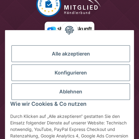
Alle akzeptieren
Konfigurieren
Ablehnen
Wie wir Cookies & Co nutzen
Vertrag widerrufen
Durch Klicken auf „Alle akzeptieren“ gestatten Sie den
Einsatz folgender Dienste auf unserer Website: Technisch
* Alle Preise inkl. gesetzlicher USt., zzgl.
Versandkosten
notwendig, YouTube, PayPal Express Checkout und
** gilt für Lieferungen innerhalb Deutschlands, Lieferzeiten für
Ratenzahlung, Google Analytics 4, Google Ads Conversion