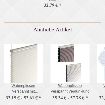
32,79 €
*
Ähnliche Artikel
Wabenplissee
Wabenplissee
Verspannt mit
Verspannt Verdunklung
33,15 € -
53,61 €
*
35,34 € -
57,78 €
*
32,
Klemmträgern ohne
Bohren
Kl