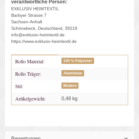
verantwortliche Person:
EXKLUSIV HEIMTEXTIL
Barbyer Strasse 7
Sachsen-Anhalt
Schönebeck, Deutschland, 39218
info@exklusiv-heimtextil.de
https://www.exklusiv-heimtextil.de
Rollo Material:
Produkteigenschaft
Wert
100 % Polyester
Rollo Träger:
Aluminium
Stil:
Modern
Artikelgewicht:
0,48
kg
Bewertungen