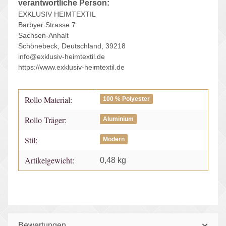
verantwortliche Person:
EXKLUSIV HEIMTEXTIL
Barbyer Strasse 7
Sachsen-Anhalt
Schönebeck, Deutschland, 39218
info@exklusiv-heimtextil.de
https://www.exklusiv-heimtextil.de
Rollo Material:
Produkteigenschaft
Wert
100 % Polyester
Rollo Träger:
Aluminium
Stil:
Modern
Artikelgewicht:
0,48
kg
Bewertungen