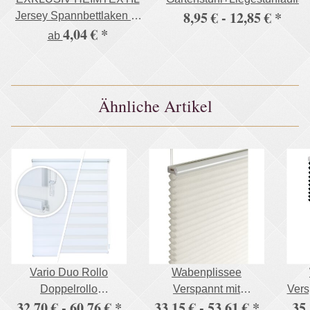
8,95 € -
12,85 €
*
Jersey Spannbettlaken in
4,04 €
*
vielen Farben 100%
ab
Baumwolle Öko - Tex
Zertifiziert Bed-Sheet
Bettlaken Spannbetttuch
Ähnliche Artikel
Vario Duo Rollo
Wabenplissee
Doppelrollo
Verspannt mit
Vers
32,70 € -
60,76 €
*
33,15 € -
53,61 €
*
35,
Fensterrollo mit Klemm
Klemmträgern ohne