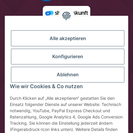
Alle akzeptieren
Konfigurieren
Ablehnen
Wie wir Cookies & Co nutzen
Vertrag widerrufen
Durch Klicken auf „Alle akzeptieren“ gestatten Sie den
Einsatz folgender Dienste auf unserer Website: Technisch
* Alle Preise inkl. gesetzlicher USt., zzgl.
Versandkosten
notwendig, YouTube, PayPal Express Checkout und
** gilt für Lieferungen innerhalb Deutschlands, Lieferzeiten für
Ratenzahlung, Google Analytics 4, Google Ads Conversion
andere Länder entnehmen Sie bitte der Schaltfläche mit den
Tracking. Sie können die Einstellung jederzeit ändern
Versandinformationen
(Fingerabdruck-Icon links unten). Weitere Details finden