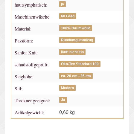
hautsymphatisch:
ja
Maschinenwäsche:
60 Grad
Material:
100% Baumwolle
Passform:
Rundumgummizug
Sanfor Knit:
läuft nicht ein
schadstoffgeprüft:
Öko-Tex Standard 100
Steghöhe:
ca. 20 cm - 35 cm
Stil:
Modern
Trockner geeignet:
Ja
Artikelgewicht:
0,60
kg