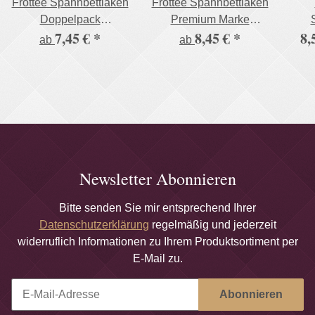
Frottee Spannbettlaken
Frottee Spannbettlaken
Doppelpack
Premium Marke
7,45 €
*
8,45 €
*
8,
Rundumgummizug
Doppelpack Betttuch
ab
ab
Gummizug 17 Farben
und 6 Größen
Newsletter Abonnieren
Bitte senden Sie mir entsprechend Ihrer
Datenschutzerklärung
regelmäßig und jederzeit
widerruflich Informationen zu Ihrem Produktsortiment per
E-Mail zu.
Abonnieren