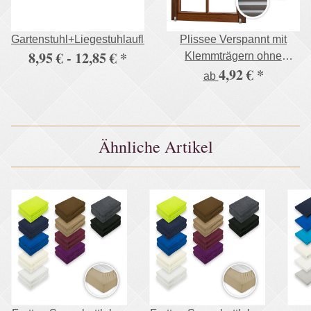
Gartenstuhl+Liegestuhlauflage,500g/m²
Plissee Verspannt mit
8,95 € -
12,85 €
*
Klemmträgern ohne
4,92 €
*
Bohren Faltrollo
ab
Fensterrollo
Ähnliche Artikel