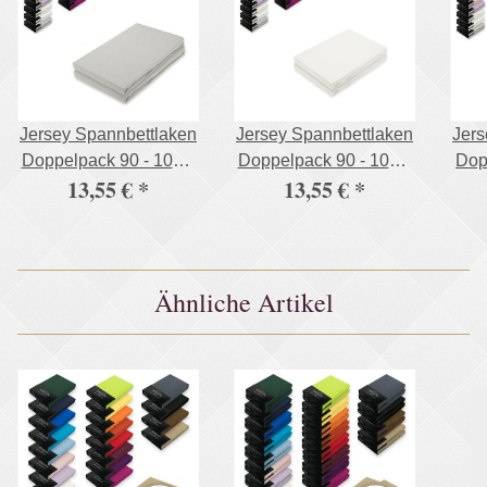
Jersey Spannbettlaken
Jersey Spannbettlaken
Jers
Doppelpack 90 - 100 x
Doppelpack 90 - 100 x
Dop
13,55 €
*
13,55 €
*
200 cm Silber
200 cm Weiß
x 
Ähnliche Artikel