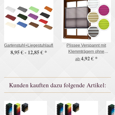
Gartenstuhl+Liegestuhlauflage,500g/m²
Plissee Verspannt mit
8,95 € -
12,85 €
*
Klemmträgern ohne
4,92 €
*
Bohren Faltrollo
ab
Fensterrollo
Kunden kauften dazu folgende Artikel: