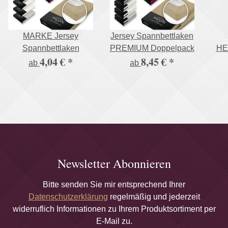
MARKE Jersey
Jersey Spannbettlaken
Spannbettlaken
PREMIUM Doppelpack
HE
4,04 €
*
8,45 €
*
S
ab
ab
vi
Bau
Zer
Newsletter Abonnieren
Bitte senden Sie mir entsprechend Ihrer
Datenschutzerklärung
regelmäßig und jederzeit
widerruflich Informationen zu Ihrem Produktsortiment per
E-Mail zu.