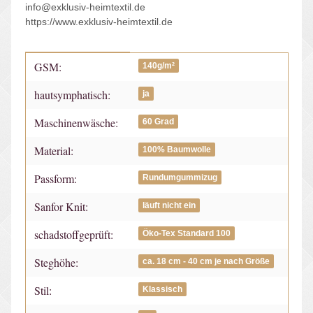
info@exklusiv-heimtextil.de
https://www.exklusiv-heimtextil.de
GSM:
Produkteigenschaft
Wert
140g/m²
hautsymphatisch:
ja
Maschinenwäsche:
60 Grad
Material:
100% Baumwolle
Passform:
Rundumgummizug
Sanfor Knit:
läuft nicht ein
schadstoffgeprüft:
Öko-Tex Standard 100
Steghöhe:
ca. 18 cm - 40 cm je nach Größe
Stil:
Klassisch