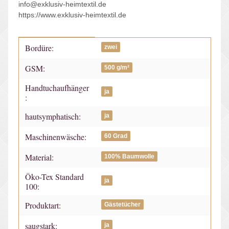
info@exklusiv-heimtextil.de
https://www.exklusiv-heimtextil.de
Bordüre:
Produkteigenschaft
Wert
zwei
GSM:
500 g/m²
Handtuchaufhänger
ja
:
hautsymphatisch:
ja
Maschinenwäsche:
60 Grad
Material:
100% Baumwolle
Öko-Tex Standard
ja
100:
Produktart:
Gästetücher
saugstark:
ja