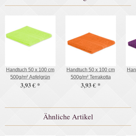
Handtuch 50 x 100 cm
Handtuch 50 x 100 cm
Han
500g/m² Apfelgrün
500g/m² Terrakotta
3,93 €
*
3,93 €
*
Ähnliche Artikel