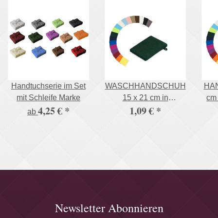
Handtuchserie im Set
WASCHHANDSCHUH
HAN
mit Schleife Marke
15 x 21 cm in
cm 
4,25 €
*
1,09 €
*
verschiedenen Farben
ab
500g/m²
Newsletter Abonnieren