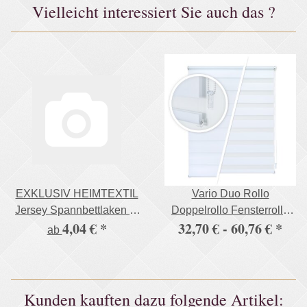
Vielleicht interessiert Sie auch das ?
EXKLUSIV HEIMTEXTIL
Vario Duo Rollo
Jersey Spannbettlaken in
Doppelrollo Fensterrollo
4,04 €
*
32,70 € -
60,76 €
*
vielen Farben 100%
mit Klemm & Klickhalter
ab
Baumwolle Öko - Tex
stabile Ausführung
Zertifiziert Bed-Sheet
Bettlaken Spannbetttuch
Kunden kauften dazu folgende Artikel: