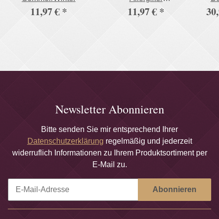
11,97 €
*
11,97 €
*
30,
Rautensteppung
C
Newsletter Abonnieren
Bitte senden Sie mir entsprechend Ihrer
Datenschutzerklärung
regelmäßig und jederzeit
widerruflich Informationen zu Ihrem Produktsortiment per
E-Mail zu.
Abonnieren
Newsletter Abonnieren