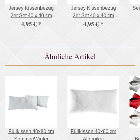
Jersey Kissenbezug
Jersey Kissenbezug
Sei
2er Set 40 x 40 cm
2er Set 40 x 40 cm
4,95 €
*
4,95 €
*
anthrazit
bordeaux
Ähnliche Artikel
Füllkissen 40x80 cm
Füllkissen 40x80 cm
Sommer/Winter
Allergiker
Be