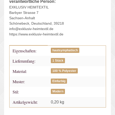
verantwortliche Person:
EXKLUSIV HEIMTEXTIL
Barbyer Strasse 7
Sachsen-Anhalt
Schönebeck, Deutschland, 39218
info@exklusiv-heimtextil.de
https://www.exklusiv-heimtextil.de
Eigenschaften:
Produkteigenschaft
Wert
hautsymphatisch
Lieferumfang:
1 Stück
Material:
100 % Polyester
Muster:
Einfarbig
Stil:
Modern
Artikelgewicht:
0,20
kg