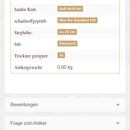
Sanfor Knit:
läuft nicht ein
schadstoffgeprüft:
Öko-Tex Standard 100
Steghöhe:
ca. 25 cm
Stil:
Klassisch
Trockner geeignet:
Ja
Artikelgewicht:
0,60
kg
Bewertungen
Frage zum Artikel