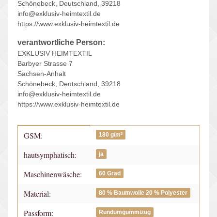
Schönebeck, Deutschland, 39218
info@exklusiv-heimtextil.de
https://www.exklusiv-heimtextil.de
verantwortliche Person:
EXKLUSIV HEIMTEXTIL
Barbyer Strasse 7
Sachsen-Anhalt
Schönebeck, Deutschland, 39218
info@exklusiv-heimtextil.de
https://www.exklusiv-heimtextil.de
GSM:
Produkteigenschaft
Wert
180 g/m²
hautsymphatisch:
ja
Maschinenwäsche:
60 Grad
Material:
80 % Baumwolle 20 % Polyester
Passform:
Rundumgummizug