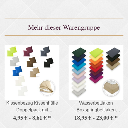
Mehr dieser Warengruppe
Kissenbezug Kissenhülle
Wasserbettlaken
Doppelpack mit
Boxspringbettlaken
4,95 € -
8,61 €
*
18,95 € -
23,00 €
*
Reißverschluss 5 Größen
Spannbettlaken 195 g/m²
Jersey
Premium Qualität