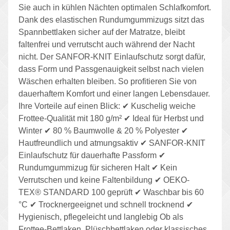
Sie auch in kühlen Nächten optimalen Schlafkomfort.
Dank des elastischen Rundumgummizugs sitzt das
Spannbettlaken sicher auf der Matratze, bleibt
faltenfrei und verrutscht auch während der Nacht
nicht. Der SANFOR-KNIT Einlaufschutz sorgt dafür,
dass Form und Passgenauigkeit selbst nach vielen
Wäschen erhalten bleiben. So profitieren Sie von
dauerhaftem Komfort und einer langen Lebensdauer.
Ihre Vorteile auf einen Blick: ✔ Kuschelig weiche
Frottee-Qualität mit 180 g/m² ✔ Ideal für Herbst und
Winter ✔ 80 % Baumwolle & 20 % Polyester ✔
Hautfreundlich und atmungsaktiv ✔ SANFOR-KNIT
Einlaufschutz für dauerhafte Passform ✔
Rundumgummizug für sicheren Halt ✔ Kein
Verrutschen und keine Faltenbildung ✔ OEKO-
TEX® STANDARD 100 geprüft ✔ Waschbar bis 60
°C ✔ Trocknergeeignet und schnell trocknend ✔
Hygienisch, pflegeleicht und langlebig Ob als
Frottee-Bettlaken, Plüschbettlaken oder klassisches