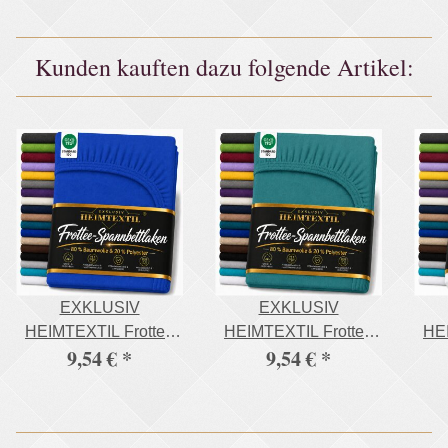
Kunden kauften dazu folgende Artikel:
EXKLUSIV
EXKLUSIV
HEIMTEXTIL Frottee
HEIMTEXTIL Frottee
HEI
9,54 €
*
9,54 €
*
Spannbettlaken
Spannbettlaken
Rundumgummizug
Rundumgummizug
R
Marke 90 x 200 cm
Marke 90 x 200 cm
Ma
Royalblau 80%
Petrol 80% Baumwolle
Wei