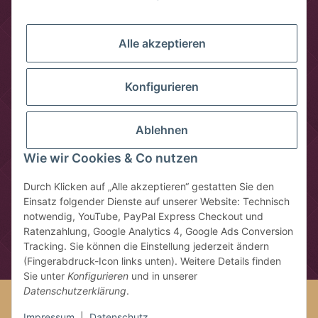
Alle akzeptieren
Konfigurieren
Ablehnen
Wie wir Cookies & Co nutzen
Vertrag widerrufen
Durch Klicken auf „Alle akzeptieren“ gestatten Sie den
Einsatz folgender Dienste auf unserer Website: Technisch
* Alle Preise inkl. gesetzlicher USt., zzgl.
Versandkosten
notwendig, YouTube, PayPal Express Checkout und
** gilt für Lieferungen innerhalb Deutschlands, Lieferzeiten für
Ratenzahlung, Google Analytics 4, Google Ads Conversion
andere Länder entnehmen Sie bitte der Schaltfläche mit den
Tracking. Sie können die Einstellung jederzeit ändern
Versandinformationen
(Fingerabdruck-Icon links unten). Weitere Details finden
Sie unter
Konfigurieren
und in unserer
Datenschutzerklärung
.
Google Analytics deaktivieren
Status: Opt-Out-Cookie ist nicht
gesetzt (Tracking aktiv)
Impressum
|
Datenschutz