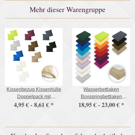
Mehr dieser Warengruppe
Kissenbezug Kissenhülle
Wasserbettlaken
Doppelpack mit
Boxspringbettlaken
4,95 € -
8,61 €
*
18,95 € -
23,00 €
*
Reißverschluss 5 Größen
Spannbettlaken 195 g/m²
Jersey
Premium Qualität