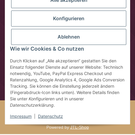
Alle akzeptieren
Konfigurieren
Ablehnen
Wie wir Cookies & Co nutzen
Vertrag widerrufen
Durch Klicken auf „Alle akzeptieren“ gestatten Sie den
Einsatz folgender Dienste auf unserer Website: Technisch
* Alle Preise inkl. gesetzlicher USt., zzgl.
Versandkosten
notwendig, YouTube, PayPal Express Checkout und
** gilt für Lieferungen innerhalb Deutschlands, Lieferzeiten für
Ratenzahlung, Google Analytics 4, Google Ads Conversion
andere Länder entnehmen Sie bitte der Schaltfläche mit den
Tracking. Sie können die Einstellung jederzeit ändern
Versandinformationen
(Fingerabdruck-Icon links unten). Weitere Details finden
Sie unter
Konfigurieren
und in unserer
Datenschutzerklärung
.
Google Analytics deaktivieren
Status: Opt-Out-Cookie ist nicht
gesetzt (Tracking aktiv)
Impressum
|
Datenschutz
© Südseetraum GmbH
Powered by
JTL-Shop