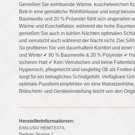
Genießen Sie wohltuende Wärme, kuschelweichen Komfo
Bett in eine gemütliche Wohlfühloase und sorgt beson
Baumwolle und 20 % Polyester fühlt sich angenehm wei
Wärme und Kuschelfaktor, während der hohe Baumwolla
genießen Sie auch in kühlen Nächten optimalen Schlaf
und verrutscht auch während der Nacht nicht. Der SA
So profitieren Sie von dauerhaftem Komfort und einer l
und Winter ✔ 80 % Baumwolle & 20 % Polyester ✔ Ha
sicheren Halt ✔ Kein Verrutschen und keine Falten
Hygienisch, pflegeleicht und langlebig Ob als Frottee
sorgt für ein behagliches Schlafgefühl. Verfügbare
optimale Passform empfehlen wir eine Matratzenhöhe, 
Bildschirm- und Geräteeinstellung leicht von den Orig
Herstellerinformationen:
EXKLUSIV HEIMTEXTIL
Barbyer Strasse 7