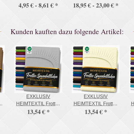
4,95 € -
8,61 €
*
18,95 € -
23,00 €
*
Doppelpack mit
Spannbettlaken 195
Reißverschluss 5
g/m² Premium Qualität
Größen Jersey
Kunden kauften dazu folgende Artikel:
EXKLUSIV
EXKLUSIV
ee
HEIMTEXTIL Frottee
HEIMTEXTIL Frottee
H
13,54 €
*
13,54 €
*
Spannbettlaken
Spannbettlaken
g
Rundumgummizug
Rundumgummizug
m
Marke 180 x 200 cm
Marke 180 x 200 cm
%
Silber 80%
Naturweiss 80%
L