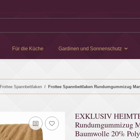
Für die Küche
Gardinen und Sonnenschutz
Frottee Spannbettlaken
Frottee Spannbettlaken Rundumgummizug Mar
EXKLUSIV HEIMTEXT
Rundumgummizug Ma
Baumwolle 20% Polyes