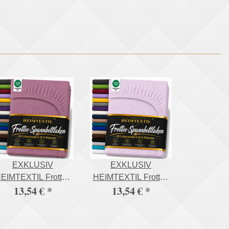
EXKLUSIV
EXKLUSIV
EIMTEXTIL Frottee
HEIMTEXTIL Frottee
13,54 €
*
13,54 €
*
Spannbettlaken
Spannbettlaken
Rundumgummizug
Rundumgummizug
Marke 180 x 200 cm
Marke 180 x 200 cm
ila 80% Baumwolle
Flieder 80%