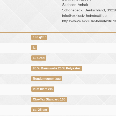
Sachsen-Anhalt
Schönebeck, Deutschland, 3921
info@exklusiv-heimtextil.de
https://www.exklusiv-heimtextil.d
180 g/m²
ja
60 Grad
80 % Baumwolle 20 % Polyester
Rundumgummizug
läuft nicht ein
Öko-Tex Standard 100
ca. 25 cm