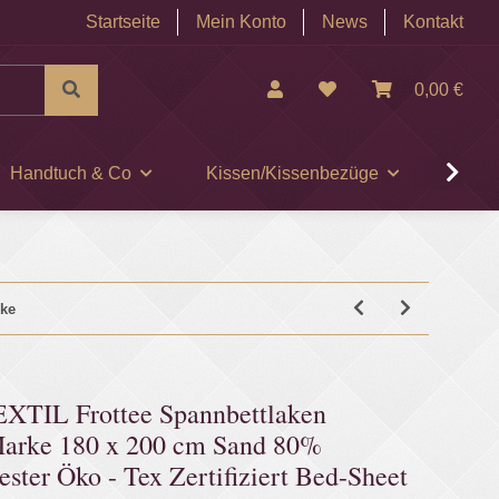
Startseite
Mein Konto
News
Kontakt
0,00 €
Handtuch & Co
Kissen/Kissenbezüge
Museu
ke
IL Frottee Spannbettlaken
rke 180 x 200 cm Sand 80%
ter Öko - Tex Zertifiziert Bed-Sheet