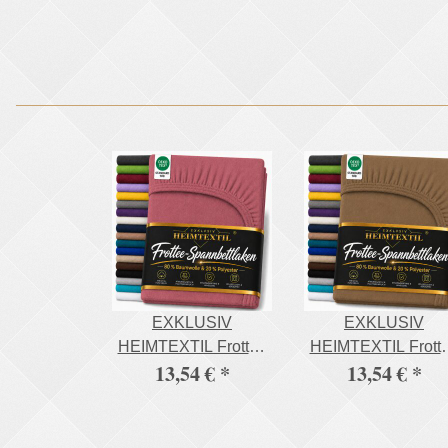
EXKLUSIV
EXKLUSIV
HEIMTEXTIL Frottee
HEIMTEXTIL Frott
13,54 €
*
13,54 €
*
Spannbettlaken
Spannbettlaken
Rundumgummizug
Rundumgummizu
Marke 180 x 200 cm
Marke 180 x 200 c
Bordeaux 80%
Schokobraun 80