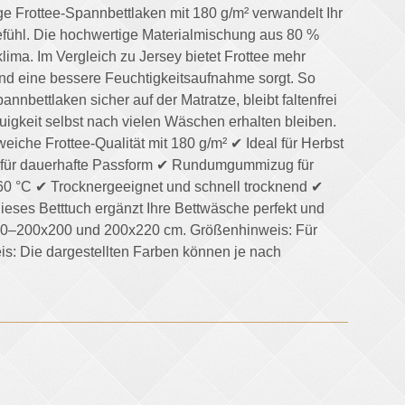
 Frottee-Spannbettlaken mit 180 g/m² verwandelt Ihr
efühl. Die hochwertige Materialmischung aus 80 %
ima. Im Vergleich zu Jersey bietet Frottee mehr
nd eine bessere Feuchtigkeitsaufnahme sorgt. So
bettlaken sicher auf der Matratze, bleibt faltenfrei
igkeit selbst nach vielen Wäschen erhalten bleiben.
eiche Frottee-Qualität mit 180 g/m² ✔ Ideal für Herbst
 für dauerhafte Passform ✔ Rundumgummizug für
 °C ✔ Trocknergeeignet und schnell trocknend ✔
ieses Betttuch ergänzt Ihre Bettwäsche perfekt und
180–200x200 und 200x220 cm. Größenhinweis: Für
is: Die dargestellten Farben können je nach