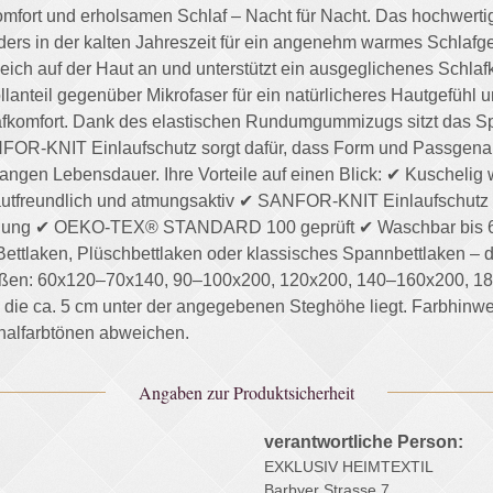
rt und erholsamen Schlaf – Nacht für Nacht. Das hochwertige
ders in der kalten Jahreszeit für ein angenehm warmes Schlafg
ch auf der Haut an und unterstützt ein ausgeglichenes Schlafkl
nteil gegenüber Mikrofaser für ein natürlicheres Hautgefühl u
komfort. Dank des elastischen Rundumgummizugs sitzt das Spann
NFOR-KNIT Einlaufschutz sorgt dafür, dass Form und Passgenau
angen Lebensdauer. Ihre Vorteile auf einen Blick: ✔ Kuschelig w
utfreundlich und atmungsaktiv ✔ SANFOR-KNIT Einlaufschutz
bildung ✔ OEKO-TEX® STANDARD 100 geprüft ✔ Waschbar bis 60
-Bettlaken, Plüschbettlaken oder klassisches Spannbettlaken – d
 Größen: 60x120–70x140, 90–100x200, 120x200, 140–160x200, 
die ca. 5 cm unter der angegebenen Steghöhe liegt. Farbhinwe
inalfarbtönen abweichen.
Angaben zur Produktsicherheit
verantwortliche Person:
EXKLUSIV HEIMTEXTIL
Barbyer Strasse 7