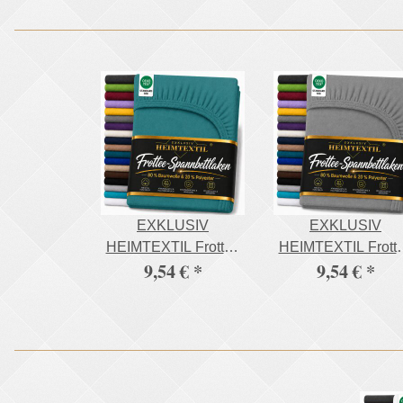
EXKLUSIV
EXKLUSIV
HEIMTEXTIL Frottee
HEIMTEXTIL Frott
9,54 €
*
9,54 €
*
Spannbettlaken
Spannbettlaken
Premium 90 - 100 x
Premium 90 - 100 
200 cm Petrol 80%
200 cm Anthrazit 8
Baumwolle 20%
Baumwolle 20%
Polyester Öko - Tex
Polyester Öko - Tex
Zertifiziert Bed-Sheet
Zertifiziert Bed-She
Bettlaken
Bettlaken