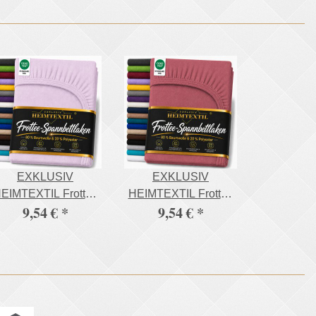
EXKLUSIV
EXKLUSIV
EIMTEXTIL Frottee
HEIMTEXTIL Frottee
9,54 €
*
9,54 €
*
Spannbettlaken
Spannbettlaken
Premium 90 - 100 x
Premium 90 - 100 x
200 cm Flieder 80%
200 cm Bordeaux
Baumwolle 20%
80% Baumwolle 20%
olyester Öko - Tex
Polyester Öko - Tex
ertifiziert Bed-Sheet
Zertifiziert Bed-Sheet
Bettlaken
Bettlaken