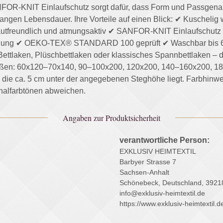
NFOR-KNIT Einlaufschutz sorgt dafür, dass Form und Passgenau
angen Lebensdauer. Ihre Vorteile auf einen Blick: ✔ Kuschelig w
utfreundlich und atmungsaktiv ✔ SANFOR-KNIT Einlaufschutz
bildung ✔ OEKO-TEX® STANDARD 100 geprüft ✔ Waschbar bis 60
-Bettlaken, Plüschbettlaken oder klassisches Spannbettlaken – d
 Größen: 60x120–70x140, 90–100x200, 120x200, 140–160x200, 
die ca. 5 cm unter der angegebenen Steghöhe liegt. Farbhinwe
inalfarbtönen abweichen.
Angaben zur Produktsicherheit
verantwortliche Person:
EXKLUSIV HEIMTEXTIL
Barbyer Strasse 7
Sachsen-Anhalt
Schönebeck, Deutschland, 3921
info@exklusiv-heimtextil.de
https://www.exklusiv-heimtextil.d