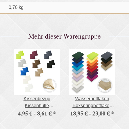
0,70
kg
Mehr dieser Warengruppe
Kissenbezug
Wasserbettlaken
Kissenhülle
Boxspringbettlaken
4,95 € -
8,61 €
*
18,95 € -
23,00 €
*
Doppelpack mit
Spannbettlaken 195
Reißverschluss 5
g/m² Premium Qualität
Größen Jersey