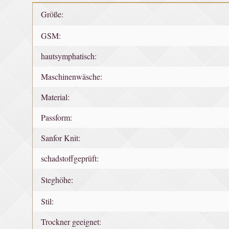
Produkteigenschaft
Wert
Größe:
GSM:
hautsymphatisch:
Maschinenwäsche:
Material:
Passform:
Sanfor Knit:
schadstoffgeprüft:
Steghöhe:
Stil:
Trockner geeignet: