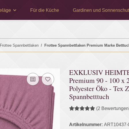
eläge
Für die Küche
Gardinen und Sonnenschut
Frottee Spannbettlaken
Frottee Spannbettlaken Premium Marke Bettt
EXKLUSIV HEIMTEXT
Premium 90 - 100 x
Polyester Öko - Tex Z
Spannbetttuch
(2 Bewertungen
Artikelnummer:
ART10437-