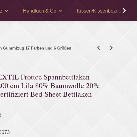
z
Handtuch & Co
Kissen/Kissenbezüge
uch Gummizug 17 Farben und 6 Größen
IL Frottee Spannbettlaken
 200 cm Lila 80% Baumwolle 20%
ertifiziert Bed-Sheet Bettlaken
)
0073