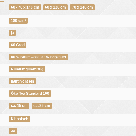
60 - 70 x 140 cm
60 x 120 cm
70 x 140 cm
180 g/m²
ja
60 Grad
80 % Baumwolle 20 % Polyester
Rundumgummizug
läuft nicht ein
Öko-Tex Standard 100
ca. 15 cm
ca. 25 cm
Klassisch
Ja