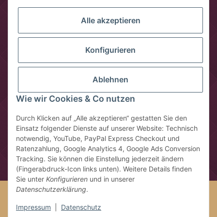
Alle akzeptieren
Konfigurieren
Ablehnen
Wie wir Cookies & Co nutzen
Vertrag widerrufen
Durch Klicken auf „Alle akzeptieren“ gestatten Sie den
Einsatz folgender Dienste auf unserer Website: Technisch
* Alle Preise inkl. gesetzlicher USt., zzgl.
Versandkosten
notwendig, YouTube, PayPal Express Checkout und
** gilt für Lieferungen innerhalb Deutschlands, Lieferzeiten für
Ratenzahlung, Google Analytics 4, Google Ads Conversion
andere Länder entnehmen Sie bitte der Schaltfläche mit den
Tracking. Sie können die Einstellung jederzeit ändern
Versandinformationen
(Fingerabdruck-Icon links unten). Weitere Details finden
Sie unter
Konfigurieren
und in unserer
Datenschutzerklärung
.
Google Analytics deaktivieren
Status: Opt-Out-Cookie ist nicht
gesetzt (Tracking aktiv)
Impressum
|
Datenschutz
© Südseetraum GmbH