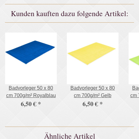
Bettlaken Spannbetttuch
Kunden kauften dazu folgende Artikel:
Badvorleger 50 x 80
Badvorleger 50 x 80
Ba
cm 700g/m² Royalblau
cm 700g/m² Gelb
6,50 €
*
6,50 €
*
Ähnliche Artikel