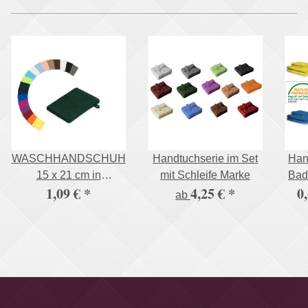
WASCHHANDSCHUH
Handtuchserie im Set
Han
15 x 21 cm in
mit Schleife Marke
Bad
1,09 €
*
4,25 €
*
0
verschiedenen Farben
ab
500g/m²
W