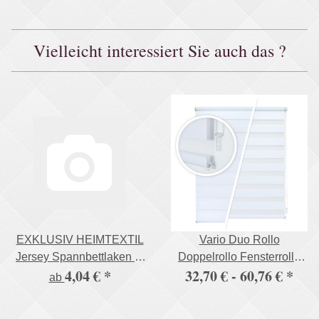
Vielleicht interessiert Sie auch das ?
EXKLUSIV HEIMTEXTIL
Vario Duo Rollo
Jersey Spannbettlaken in
Doppelrollo Fensterrollo
4,04 €
*
32,70 € -
60,76 €
*
vielen Farben 100%
mit Klemm & Klickhalter
ab
Baumwolle Öko - Tex
stabile Ausführung
Zertifiziert Bed-Sheet