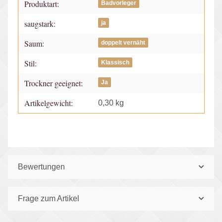
Produktart:
Badvorleger
saugstark:
ja
Saum:
doppelt vernäht
Stil:
Klassisch
Trockner geeignet:
Ja
Artikelgewicht:
0,30
kg
Bewertungen
Frage zum Artikel