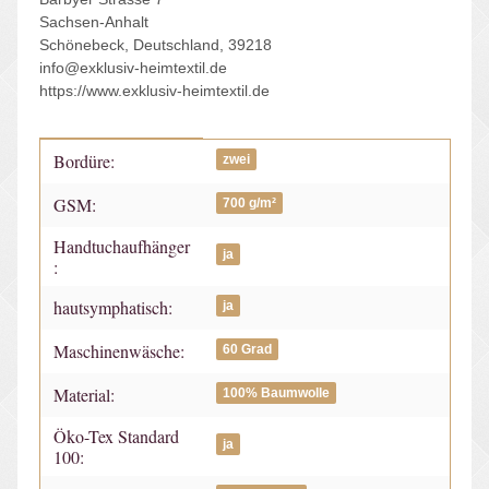
Sachsen-Anhalt
Schönebeck, Deutschland, 39218
info@exklusiv-heimtextil.de
https://www.exklusiv-heimtextil.de
Bordüre:
Produkteigenschaft
Wert
zwei
GSM:
700 g/m²
Handtuchaufhänger
ja
:
hautsymphatisch:
ja
Maschinenwäsche:
60 Grad
Material:
100% Baumwolle
Öko-Tex Standard
ja
100: