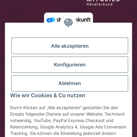
Alle akzeptieren
Konfigurieren
Ablehnen
Wie wir Cookies & Co nutzen
Vertrag widerrufen
Durch Klicken auf „Alle akzeptieren“ gestatten Sie den
Einsatz folgender Dienste auf unserer Website: Technisch
* Alle Preise inkl. gesetzlicher USt., zzgl.
Versandkosten
notwendig, YouTube, PayPal Express Checkout und
** gilt für Lieferungen innerhalb Deutschlands, Lieferzeiten für
Ratenzahlung, Google Analytics 4, Google Ads Conversion
andere Länder entnehmen Sie bitte der Schaltfläche mit den
Tracking. Sie können die Einstellung jederzeit ändern