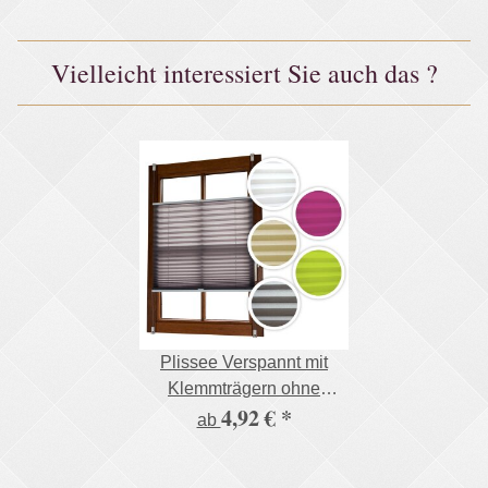
Vielleicht interessiert Sie auch das ?
Plissee Verspannt mit
Klemmträgern ohne
4,92 €
*
Bohren Faltrollo
ab
Fensterrollo