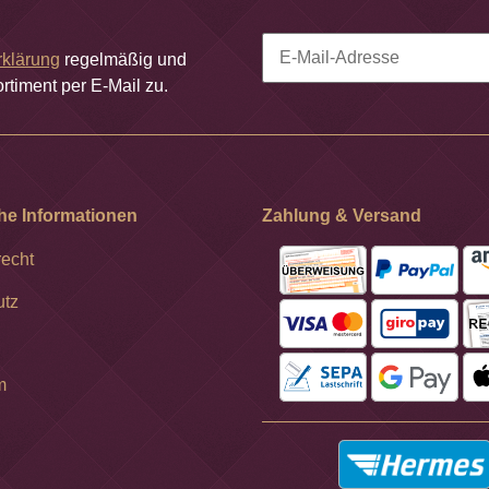
rklärung
regelmäßig und
rtiment per E-Mail zu.
Newsletter Abonnieren
he Informationen
Zahlung & Versand
recht
utz
m