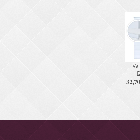
Var
D
32,70
Fen
Klic
A