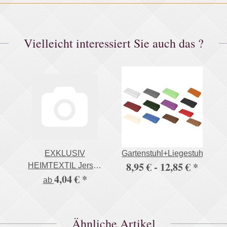
Vielleicht interessiert Sie auch das ?
EXKLUSIV
Gartenstuhl+Liegestuhlaufla
8,95 € -
12,85 €
*
HEIMTEXTIL Jersey
4,04 €
*
Spannbettlaken in
ab
vielen Farben 100%
Baumwolle Öko - Tex
Zertifiziert Bed-Sheet
Ähnliche Artikel
Bettlaken