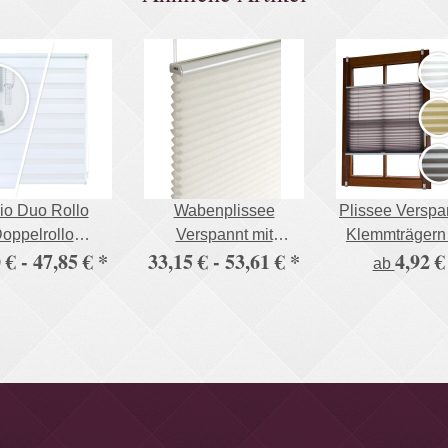
Spannbetttuch
io Duo Rollo
Wabenplissee
Plissee Verspa
oppelrollo
Verspannt mit
Klemmträgern
 € -
47,85 €
*
33,15 € -
53,61 €
*
4,92 
sterrollo mit
Klemmträgern ohne
Bohren Faltr
ab
khalter stabile
Bohren
Fensterrol
usführung