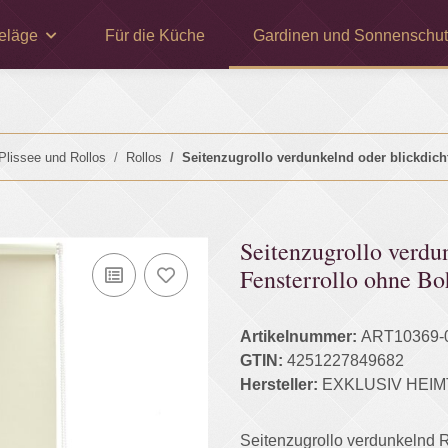
eläge
Für die Küche
Gardinen und Sonnenschut
Plissee und Rollos
Rollos
Seitenzugrollo verdunkelnd oder blickdich
Seitenzugrollo verd
Fensterrollo ohne B
Artikelnummer:
ART10369-
GTIN:
4251227849682
Hersteller:
EXKLUSIV HEIM
Seitenzugrollo verdunkelnd 