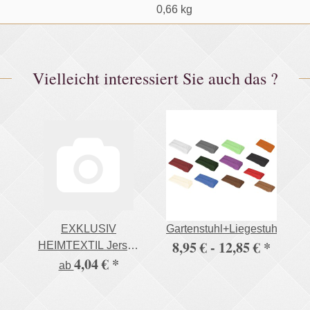
0,66
kg
Vielleicht interessiert Sie auch das ?
EXKLUSIV
Gartenstuhl+Liegestuhlaufla
8,95 € -
12,85 €
*
HEIMTEXTIL Jersey
4,04 €
*
Spannbettlaken in
ab
vielen Farben 100%
Baumwolle Öko - Tex