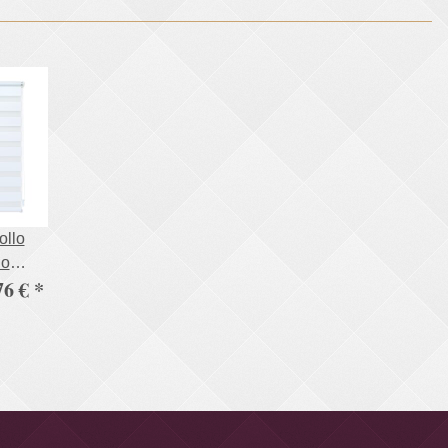
ollo
lo
76 €
*
 mit
halter
hrung