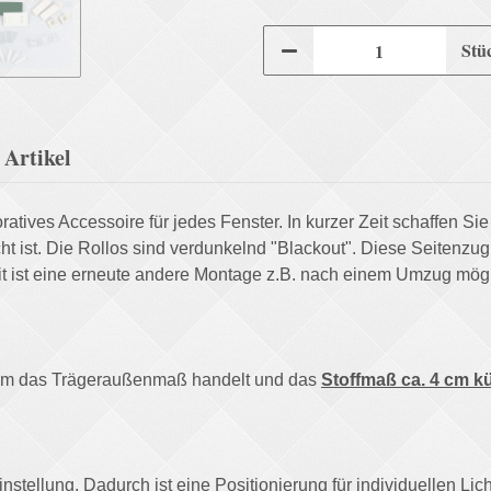
Stü
Artikel
atives Accessoire für jedes Fenster. In kurzer Zeit schaffen Si
 ist. Die Rollos sind verdunkelnd "Blackout". Diese Seitenzugr
t ist eine erneute andere Montage z.B. nach einem Umzug möglic
ß um das Trägeraußenmaß handelt und das
Stoffmaß ca. 4 cm k
nstellung. Dadurch ist eine Positionierung für individuellen Lich