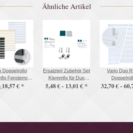
Zertifiziert Bed-Sheet
Ähnliche Artikel
Bettlaken
Spannbetttuch
 Doppelrollo
Ersatzteil Zubehör Set
Vario Duo R
ix Fensterrollo
Klemmfix für Duo
Doppelrol
18,57 €
*
5,48 € -
13,01 €
*
32,70 € -
60,
e Bohren mit
Doppelrollo und
Fensterrollo
b
delsicherung
Plissee
Klemm & Klick
stabile Ausfü