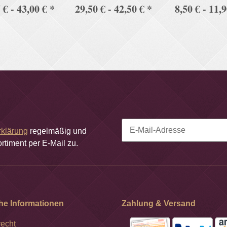
 € -
43,00 €
*
29,50 € -
42,50 €
*
8,50 € -
11,
oppelpack
Doppelpack
rklärung
regelmäßig und
rtiment per E-Mail zu.
Newsletter Abonnieren
he Informationen
Zahlung & Versand
recht