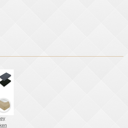
sey
ken