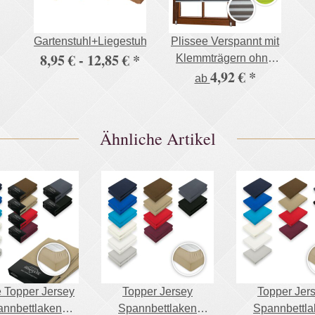
Gartenstuhl+Liegestuhlauflage,500g/m²
Plissee Verspannt mit
8,95 € -
12,85 €
*
Klemmträgern ohne
4,92 €
*
Bohren Faltrollo
ab
Fensterrollo
Ähnliche Artikel
 Topper Jersey
Topper Jersey
Topper Jer
nnbettlaken
Spannbettlaken
Spannbettla