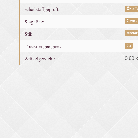
schadstoffgeprüft:
Öko-T
Steghöhe:
7 cm -
Stil:
Moder
Trockner geeignet:
Ja
Artikelgewicht:
0,60