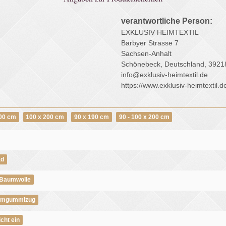
verantwortliche Person:
EXKLUSIV HEIMTEXTIL
Barbyer Strasse 7
Sachsen-Anhalt
Schönebeck, Deutschland, 3921
info@exklusiv-heimtextil.de
https://www.exklusiv-heimtextil.d
200 cm
100 x 200 cm
90 x 190 cm
90 - 100 x 200 cm
ad
Baumwolle
umgummizug
icht ein