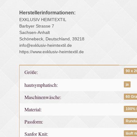
Herstellerinformationen:
EXKLUSIV HEIMTEXTIL
Barbyer Strasse 7
Sachsen-Anhalt
Schönebeck, Deutschland, 39218
info@exklusiv-heimtextil.de
https://www.exklusiv-heimtextil.de
Produkteigenschaft
Wert
Größe:
90 x 
hautsymphatisch:
ja
Maschinenwäsche:
60 Gr
Material:
100% 
Passform:
Rund
Sanfor Knit:
läuft n