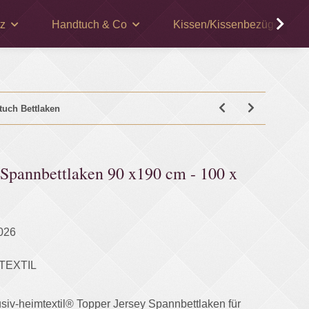
z
Handtuch & Co
Kissen/Kissenbezüge
tuch Bettlaken
 Spannbettlaken 90 x190 cm - 100 x
026
TEXTIL
usiv-heimtextil® Topper Jersey Spannbettlaken für