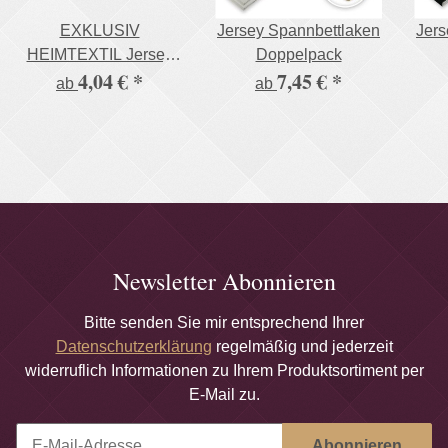
EXKLUSIV
Jersey Spannbettlaken
Jers
HEIMTEXTIL Jersey
Doppelpack
4,04 €
*
7,45 €
*
Spannbettlaken in
ab
ab
vielen Farben 100%
Baumwolle Öko - Tex
Zertifiziert Bed-Sheet
Bettlaken
Spannbetttuch
Newsletter Abonnieren
Bitte senden Sie mir entsprechend Ihrer
Datenschutzerklärung
regelmäßig und jederzeit
widerruflich Informationen zu Ihrem Produktsortiment per
E-Mail zu.
Abonnieren