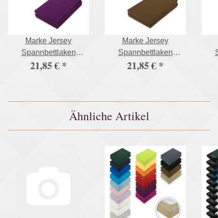
Marke Jersey
Marke Jersey
Spannbettlaken
Spannbettlaken
21,85 €
*
21,85 €
*
Doppelpack 180 - 200
Doppelpack 180 - 200
Dop
x 200 cm Lila
x 200 cm Schoko
Ähnliche Artikel