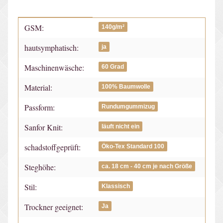
GSM:
Produkteigenschaft
Wert
140g/m²
hautsymphatisch:
ja
Maschinenwäsche:
60 Grad
Material:
100% Baumwolle
Passform:
Rundumgummizug
Sanfor Knit:
läuft nicht ein
schadstoffgeprüft:
Öko-Tex Standard 100
Steghöhe:
ca. 18 cm - 40 cm je nach Größe
Stil:
Klassisch
Trockner geeignet:
Ja