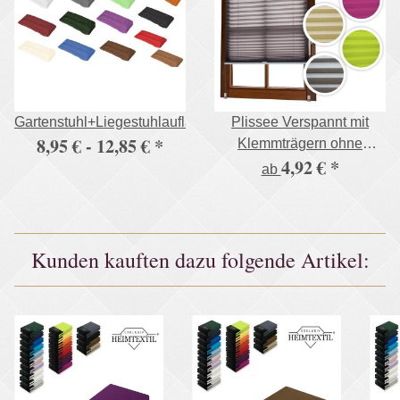
Gartenstuhl+Liegestuhlauflage,500g/m²
Plissee Verspannt mit
8,95 € -
12,85 €
*
Klemmträgern ohne
4,92 €
*
Bohren Faltrollo
ab
Fensterrollo
Kunden kauften dazu folgende Artikel: