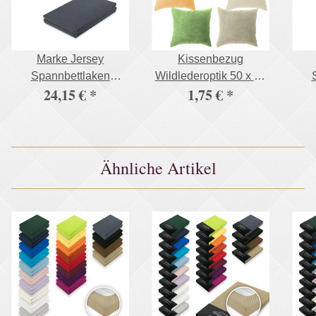
Marke Jersey
Kissenbezug
Spannbettlaken
Wildlederoptik 50 x 50
24,15 €
*
1,75 €
*
Doppelpack 200 x 220
cm Champagner
Dopp
cm Anthrazit
2
Ähnliche Artikel