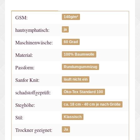
GSM:
Produkteigenschaft
Wert
140g/m²
hautsymphatisch:
ja
Maschinenwäsche:
60 Grad
Material:
100% Baumwolle
Passform:
Rundumgummizug
Sanfor Knit:
läuft nicht ein
schadstoffgeprüft:
Öko-Tex Standard 100
Steghöhe:
ca. 18 cm - 40 cm je nach Größe
Stil:
Klassisch
Trockner geeignet:
Ja