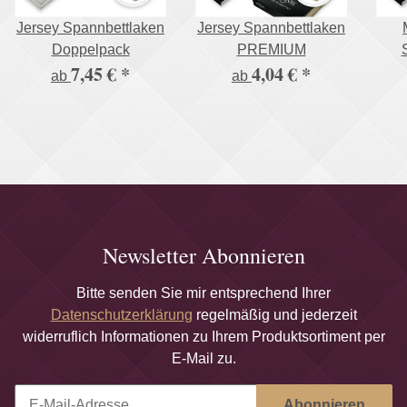
Jersey Spannbettlaken
Jersey Spannbettlaken
Doppelpack
PREMIUM
7,45 €
*
4,04 €
*
ab
ab
Newsletter Abonnieren
Bitte senden Sie mir entsprechend Ihrer
Datenschutzerklärung
regelmäßig und jederzeit
widerruflich Informationen zu Ihrem Produktsortiment per
E-Mail zu.
Abonnieren