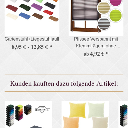
Gartenstuhl+Liegestuhlauflage,500g/m²
Plissee Verspannt mit
8,95 € -
12,85 €
*
Klemmträgern ohne
4,92 €
*
Bohren Faltrollo
ab
Fensterrollo
Kunden kauften dazu folgende Artikel: