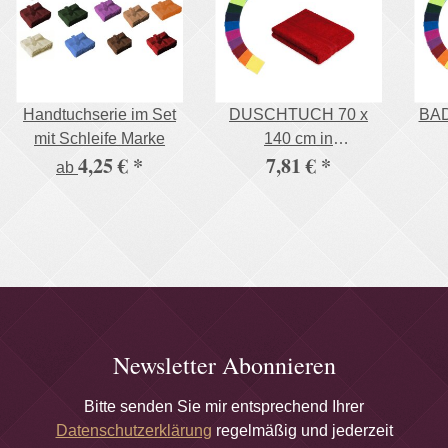
Handtuchserie im Set
DUSCHTUCH 70 x
BA
mit Schleife Marke
140 cm in
4,25 €
*
7,81 €
*
verschiedenen Farben
ver
ab
500g/m²
Newsletter Abonnieren
Bitte senden Sie mir entsprechend Ihrer
Datenschutzerklärung
regelmäßig und jederzeit