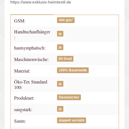
https://www.exklusiv-heimtextil.de
GSM:
Produkteigenschaft
Wert
400 g/m²
Handtuchaufhänger
ja
:
hautsymphatisch:
ja
Maschinenwäsche:
60 Grad
Material:
100% Baumwolle
Öko-Tex Standard
ja
100:
Produktart:
Gästetücher
saugstark:
ja
Saum:
doppelt vernäht