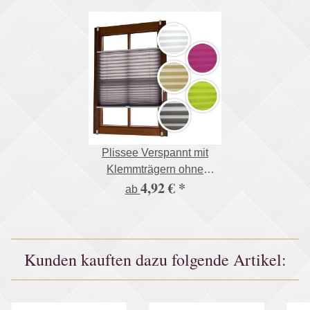
Plissee Verspannt mit
Klemmträgern ohne
4,92 €
*
Bohren Faltrollo
ab
Fensterrollo
Kunden kauften dazu folgende Artikel: