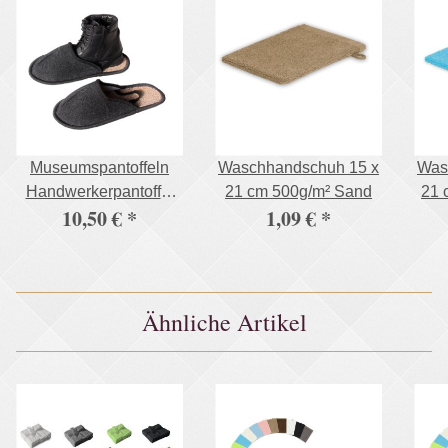
Museumspantoffeln
Waschhandschuh 15 x
Was
Handwerkerpantoffel
21 cm 500g/m² Sand
10,50 €
*
1,09 €
*
Überschuhe mit
Gummiband an der
Ferse
Ähnliche Artikel