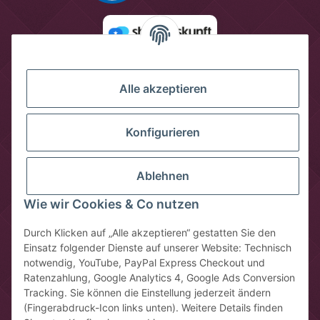
Alle akzeptieren
Konfigurieren
Ablehnen
Wie wir Cookies & Co nutzen
Vertrag widerrufen
Durch Klicken auf „Alle akzeptieren“ gestatten Sie den
Einsatz folgender Dienste auf unserer Website: Technisch
* Alle Preise inkl. gesetzlicher USt., zzgl.
Versandkosten
notwendig, YouTube, PayPal Express Checkout und
** gilt für Lieferungen innerhalb Deutschlands, Lieferzeiten für
Ratenzahlung, Google Analytics 4, Google Ads Conversion
andere Länder entnehmen Sie bitte der Schaltfläche mit den
Tracking. Sie können die Einstellung jederzeit ändern
(Fingerabdruck-Icon links unten). Weitere Details finden
Versandinformationen