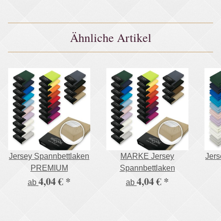
Baumwolle Öko - Tex
Baumwolle Öko - Tex
Bau
Zertifiziert Bed-Sheet
Zertifiziert Bed-Sheet
Zer
Bettlaken
Bettlaken
Ähnliche Artikel
Spannbetttuch
Spannbetttuch
Jersey Spannbettlaken
MARKE Jersey
Jers
PREMIUM
Spannbettlaken
4,04 €
*
4,04 €
*
ab
ab