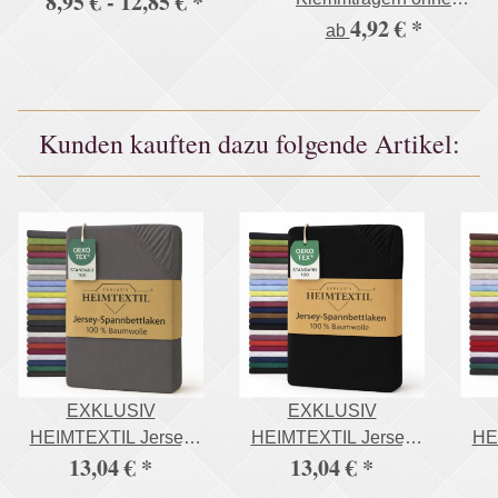
8,95 € -
12,85 €
*
4,92 €
*
Bohren Faltrollo
ab
Fensterrollo
Kunden kauften dazu folgende Artikel:
EXKLUSIV
EXKLUSIV
HEIMTEXTIL Jersey
HEIMTEXTIL Jersey
HE
13,04 €
*
13,04 €
*
Spannbettlaken 200 x
Spannbettlaken 200 x
Spa
220 cm Grau 100%
220 cm Schwarz 100%
22