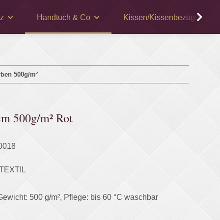
z
Handtuch & Co
Kissen/Kissenbezüge
rben 500g/m²
cm 500g/m² Rot
0018
TEXTIL
ewicht: 500 g/m², Pflege: bis 60 °C waschbar