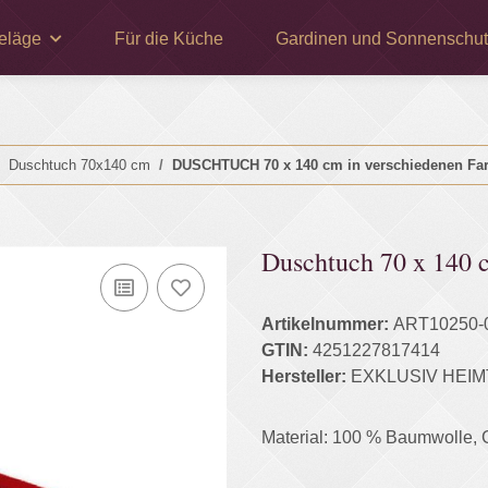
eläge
Für die Küche
Gardinen und Sonnenschut
Duschtuch 70x140 cm
DUSCHTUCH 70 x 140 cm in verschiedenen Fa
Duschtuch 70 x 140 
Artikelnummer:
ART10250-
GTIN:
4251227817414
Hersteller:
EXKLUSIV HEIM
Material: 100 % Baumwolle, G