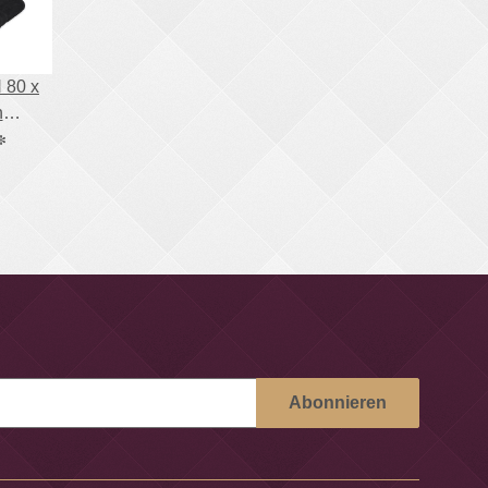
80 x
n
*
Farben
Abonnieren