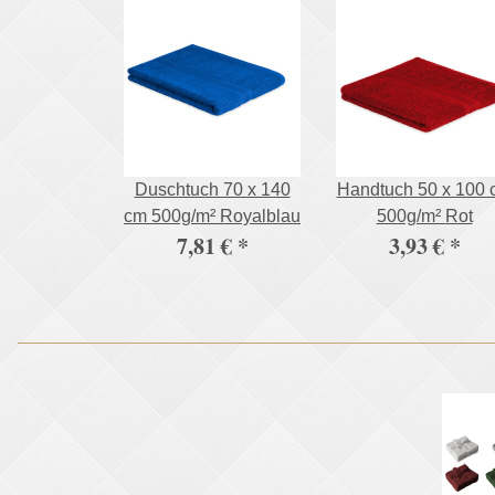
Duschtuch 70 x 140
Handtuch 50 x 100 
cm 500g/m² Royalblau
500g/m² Rot
7,81 €
*
3,93 €
*