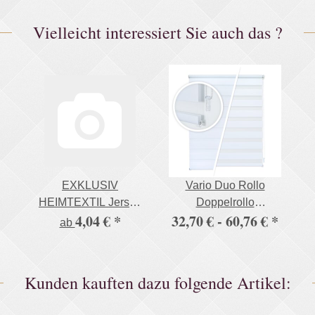
Vielleicht interessiert Sie auch das ?
EXKLUSIV
Vario Duo Rollo
HEIMTEXTIL Jersey
Doppelrollo
4,04 €
*
32,70 € -
60,76 €
*
Spannbettlaken in
Fensterrollo mit
ab
vielen Farben 100%
Klemm & Klickhalter
Baumwolle Öko - Tex
stabile Ausführung
Zertifiziert Bed-Sheet
Kunden kauften dazu folgende Artikel:
Bettlaken
Spannbetttuch