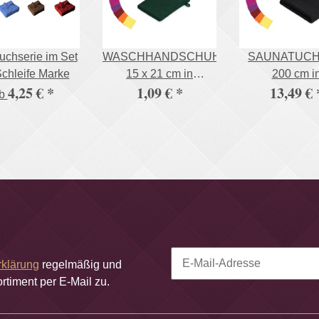
uchserie im Set
WASCHHANDSCHUH
SAUNATUCH 
Schleife Marke
15 x 21 cm in
200 cm i
4,25 €
*
1,09 €
*
13,49 €
verschiedenen Farben
verschiedenen 
b
500g/m²
500g/m²
rklärung
regelmäßig und
rtiment per E-Mail zu.
Newsletter Abonnieren