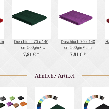
cm
Duschtuch 70 x 140
Duschtuch 70 x 140
H
cm 500g/m²
cm 500g/m² Lila
7,81 €
*
7,81 €
*
Dunkelgrün
Ähnliche Artikel