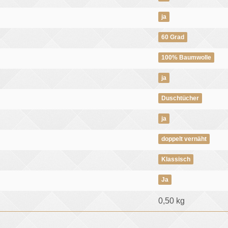
ja
60 Grad
100% Baumwolle
ja
Duschtücher
ja
doppelt vernäht
Klassisch
Ja
0,50
kg